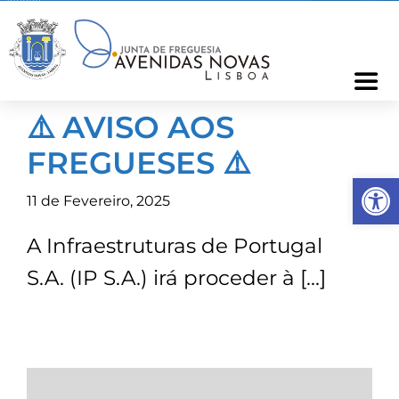
Skip
to
content
Togg
Navi
⚠️ AVISO AOS
Freguesia
FREGUESES ⚠️
Op
Cartão Freguês
11 de Fevereiro, 2025
A Infraestruturas de Portugal
Informações
S.A. (IP S.A.) irá proceder à […]
Notícias
Ocorrências