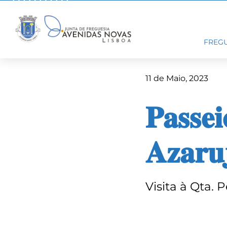
Skip
to
content
FREGU
11 de Maio, 2023
𝐏𝐚𝐬𝐬𝐞
𝐀𝐳𝐚𝐫𝐮
Visita à Qta. 