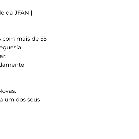
de da JFAN |
s com mais de 55
reguesia
ar:
vidamente
Novas.
da um dos seus