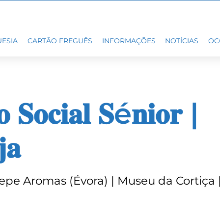
ESIA
CARTÃO FREGUÊS
INFORMAÇÕES
NOTÍCIAS
OC
𝐨 𝐒𝐨𝐜𝐢𝐚𝐥 𝐒é𝐧𝐢𝐨𝐫 |
𝐚
Pepe Aromas (Évora) | Museu da Cortiça 