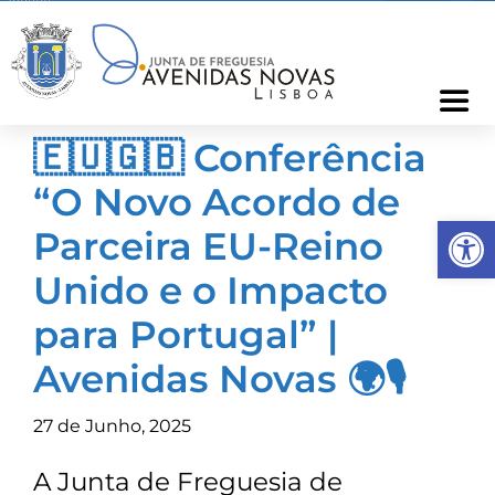
Skip
to
content
Togg
Navi
🇪🇺🇬🇧 Conferência
Freguesia
“O Novo Acordo de
Op
Cartão Freguês
Parceira EU-Reino
Unido e o Impacto
Informações
para Portugal” |
Avenidas Novas 🌍🎙️
Notícias
27 de Junho, 2025
Ocorrências
A Junta de Freguesia de