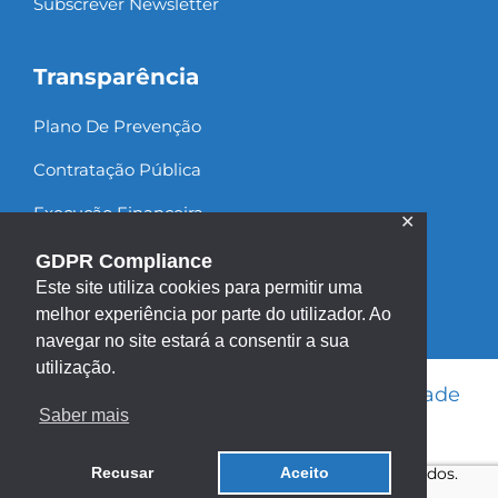
Subscrever Newsletter
Transparência
Plano De Prevenção
Contratação Pública
Execução Financeira
✕
Recursos Humanos
GDPR Compliance
Este site utiliza cookies para permitir uma
melhor experiência por parte do utilizador. Ao
navegar no site estará a consentir a sua
utilização.
Informação Legal
|
Política de Privacidade
Saber mais
|
Política de Cookies
|
Mapa do site
Copyright ©2013 - 2026 | Todos os direitos reservados.
Recusar
Aceito