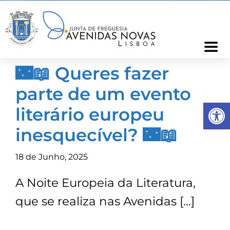
Skip
to
content
Togg
Navi
🌃📖 Queres fazer
Freguesia
parte de um evento
Op
Cartão Freguês
literário europeu
inesquecível? 🌃📖
Informações
18 de Junho, 2025
Notícias
A Noite Europeia da Literatura,
que se realiza nas Avenidas […]
Ocorrências