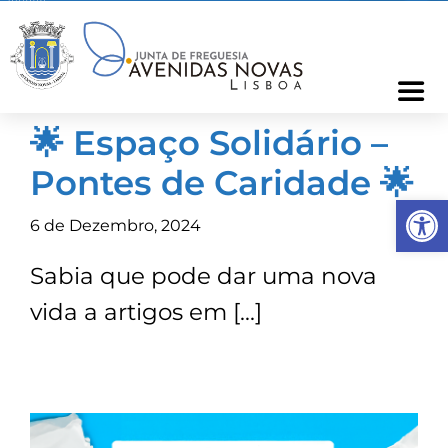
Skip
to
content
Togg
Navi
🌟 Espaço Solidário –
Freguesia
Pontes de Caridade 🌟
Op
Cartão Freguês
6 de Dezembro, 2024
Sabia que pode dar uma nova
Informações
vida a artigos em […]
Notícias
Ocorrências