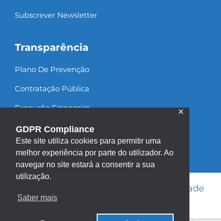
Subscrever Newsletter
Transparência
Plano De Prevenção
Contratação Pública
Execução Financeira
✕
Recursos Humanos
GDPR Compliance
Este site utiliza cookies para permitir uma
melhor experiência por parte do utilizador. Ao
navegar no site estará a consentir a sua
utilização.
Informação Legal
|
Política de Privacidade
Saber mais
|
Política de Cookies
|
Mapa do site