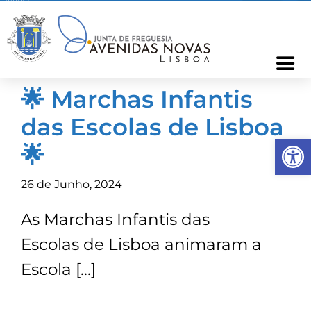
Skip
to
content
Togg
Navi
🌟 Marchas Infantis
Freguesia
das Escolas de Lisboa
Op
Cartão Freguês
🌟
26 de Junho, 2024
Informações
As Marchas Infantis das
Notícias
Escolas de Lisboa animaram a
Escola […]
Ocorrências