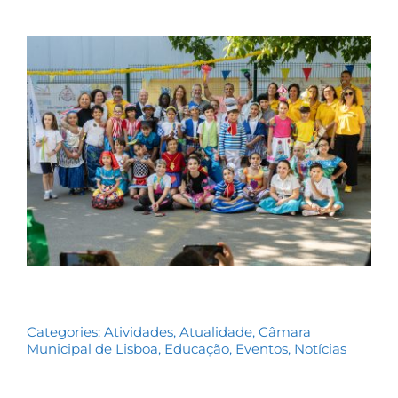
Contactos
TRANSPARÊNCIA
Categories:
Atividades
,
Atualidade
,
Câmara
Municipal de Lisboa
,
Educação
,
Eventos
,
Notícias