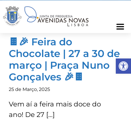
Skip
to
content
Togg
Navi
🍫🎉 Feira do
Freguesia
Chocolate | 27 a 30 de
Op
Cartão Freguês
março | Praça Nuno
Gonçalves 🎉🍫
Informações
25 de Março, 2025
Notícias
Vem aí a feira mais doce do
ano! De 27 […]
Ocorrências