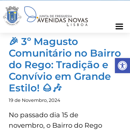
Skip
to
content
Togg
Navi
🎉 3º Magusto
Freguesia
Comunitário no Bairro
Op
Cartão Freguês
do Rego: Tradição e
Convívio em Grande
Informações
Estilo! 🌰🎶
Notícias
19 de Novembro, 2024
No passado dia 15 de
Ocorrências
novembro, o Bairro do Rego