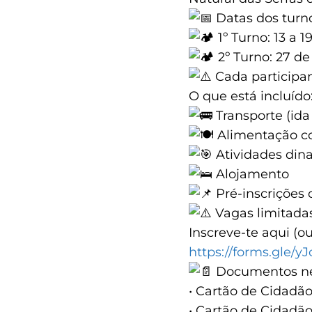
Datas dos turn
1º Turno: 13 a 1
2º Turno: 27 de
Cada participan
O que está incluído
Transporte (ida 
Alimentação c
Atividades din
Alojamento
Pré-inscrições 
Vagas limitadas
Inscreve-te aqui (ou
https://forms.gle/
Documentos ne
• Cartão de Cidadã
• Cartão de Cidadão