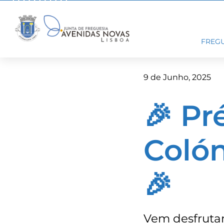
Skip
to
content
FREGU
9 de Junho, 2025
🎉 Pr
Colón
🎉
Vem desfrutar