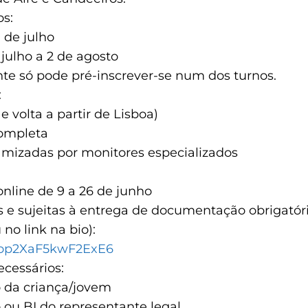
os:
9 de julho
 julho a 2 de agosto
te só pode pré-inscrever-se num dos turnos.
:
e volta a partir de Lisboa)
ompleta
amizadas por monitores especializados
online de 9 a 26 de junho
 e sujeitas à entrega de documentação obrigatóri
 no link na bio):
yJop2XaF5kwF2ExE6
cessários:
o da criança/jovem
 ou BI do representante legal