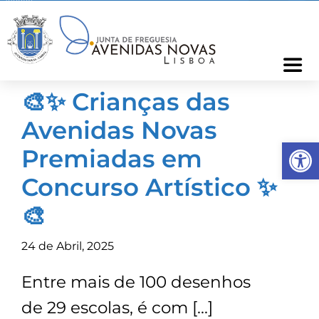
Skip
to
content
Togg
Navi
🎨✨ Crianças das
Freguesia
Avenidas Novas
Op
Cartão Freguês
Premiadas em
Concurso Artístico ✨
Informações
🎨
Notícias
24 de Abril, 2025
Entre mais de 100 desenhos
Ocorrências
de 29 escolas, é com […]