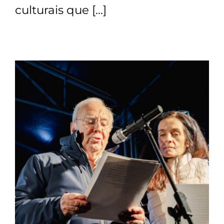
culturais que […]
Contactos
TRANSPARÊNCIA