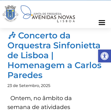
Skip
to
content
Togg
Navi
🎶 Concerto da
Freguesia
Orquestra Sinfonietta
Op
Cartão Freguês
de Lisboa |
Homenagem a Carlos
Informações
Paredes
Notícias
23 de Setembro, 2025
Ontem, no âmbito da
Ocorrências
semana de atividades