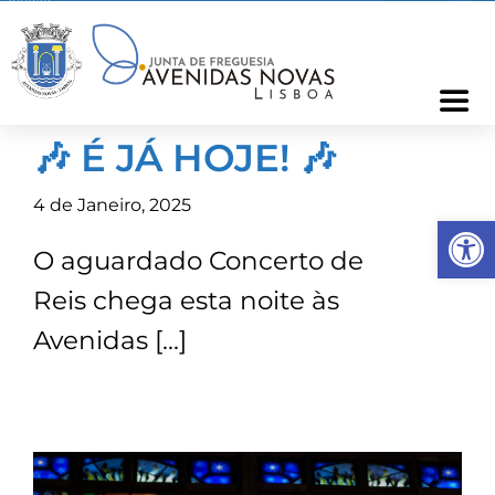
Skip
to
content
Togg
Navi
🎶 É JÁ HOJE! 🎶
Freguesia
4 de Janeiro, 2025
Op
Cartão Freguês
O aguardado Concerto de
Reis chega esta noite às
Informações
Avenidas […]
Notícias
Ocorrências