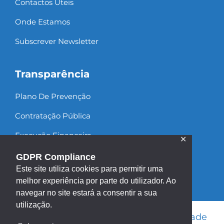
Contactos Úteis
Onde Estamos
Subscrever Newsletter
Transparência
Plano De Prevenção
Contratação Pública
Execução Financeira
✕
Recursos Humanos
GDPR Compliance
Este site utiliza cookies para permitir uma
melhor experiência por parte do utilizador. Ao
navegar no site estará a consentir a sua
utilização.
Informação Legal
|
Política de Privacidade