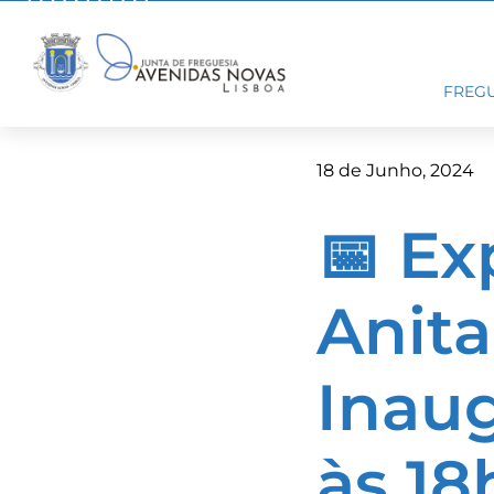
Skip
to
content
FREGU
18 de Junho, 2024
📅 Ex
Anita
Inau
às 1