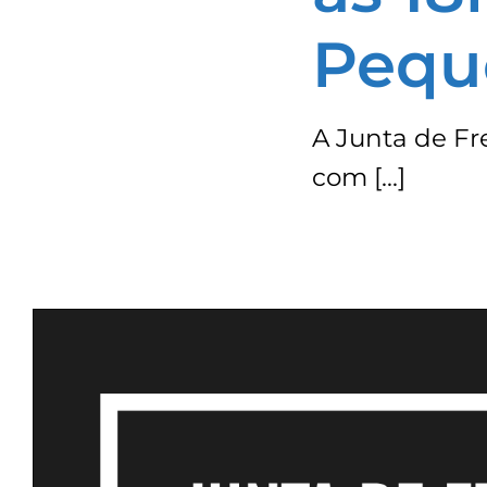
Pequ
A Junta de Fr
com […]