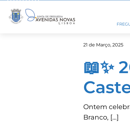
Skip
to
content
FREGU
21 de Março, 2025
📖✨ 
Caste
Ontem celebrá
Branco, […]