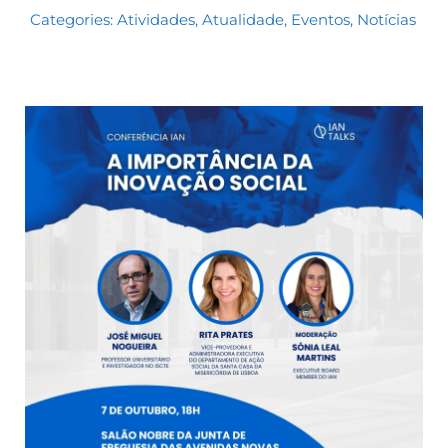
Categories:
Atividades
,
Atualidade
,
Eventos
,
Notícias