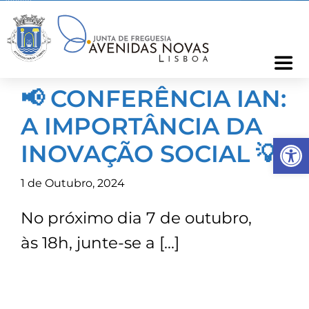
Skip
to
content
Togg
Navi
📢 CONFERÊNCIA IAN:
Freguesia
A IMPORTÂNCIA DA
Op
Cartão Freguês
INOVAÇÃO SOCIAL 💡
1 de Outubro, 2024
Informações
No próximo dia 7 de outubro,
Notícias
às 18h, junte-se a […]
Ocorrências