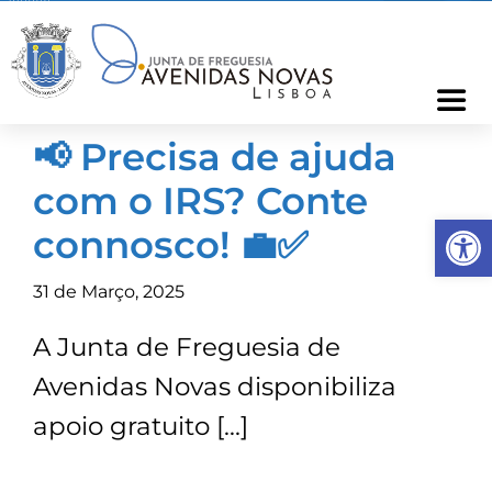
Skip
to
content
Togg
Navi
📢 Precisa de ajuda
Freguesia
com o IRS? Conte
Op
Cartão Freguês
connosco! 💼✅
31 de Março, 2025
Informações
A Junta de Freguesia de
Notícias
Avenidas Novas disponibiliza
apoio gratuito […]
Ocorrências