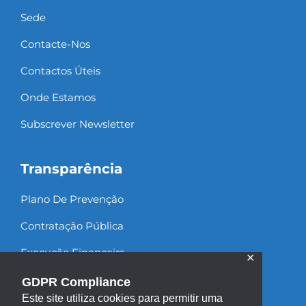
Sede
Contacte-Nos
Contactos Úteis
Onde Estamos
Subscrever Newsletter
Transparência
Plano De Prevenção
Contratação Pública
Execução Financeira
✕
Recursos Humanos
GDPR Compliance
Este site utiliza cookies para permitir uma