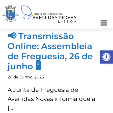
Skip
to
content
Togg
Navi
📢 Transmissão
Freguesia
Online: Assembleia
Op
Cartão Freguês
de Freguesia, 26 de
junho 🖥️
Informações
26 de Junho, 2025
Notícias
A Junta de Freguesia de
Avenidas Novas informa que a
Ocorrências
[…]