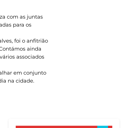
iza com as juntas
radas para os
es, foi o anfitrião
. Contámos ainda
vários associados
balhar em conjunto
dia na cidade.