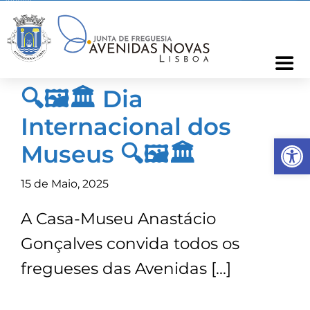
Skip
to
content
Togg
Navi
🔍🖼️🏛️ Dia
Freguesia
Internacional dos
Op
Cartão Freguês
Museus 🔍🖼️🏛️
15 de Maio, 2025
Informações
A Casa-Museu Anastácio
Notícias
Gonçalves convida todos os
fregueses das Avenidas […]
Ocorrências