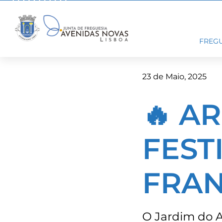
Skip
to
content
FREGU
23 de Maio, 2025
🔥 A
FEST
FRAN
O Jardim do A