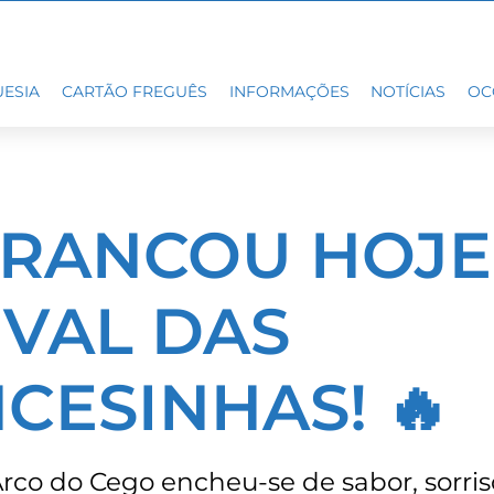
ESIA
CARTÃO FREGUÊS
INFORMAÇÕES
NOTÍCIAS
OC
RRANCOU HOJE
IVAL DAS
CESINHAS! 🔥
rco do Cego encheu-se de sabor, sorris