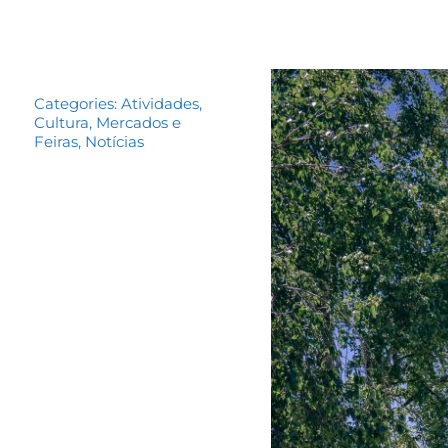
Categories:
Atividades
,
Cultura
,
Mercados e
Feiras
,
Notícias