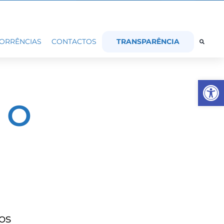
TRANSPARÊNCIA
ORRÊNCIAS
CONTACTOS
Op
 O
os