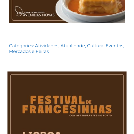
Categories:
Atividades
,
Atualidade
,
Cultura
,
Eventos
,
Mercados e Feiras