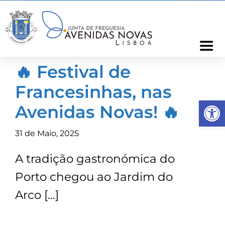
Skip
to
content
Togg
Navi
🔥 Festival de
Freguesia
Francesinhas, nas
Op
Cartão Freguês
Avenidas Novas! 🔥
31 de Maio, 2025
Informações
A tradição gastronómica do
Notícias
Porto chegou ao Jardim do
Arco […]
Ocorrências