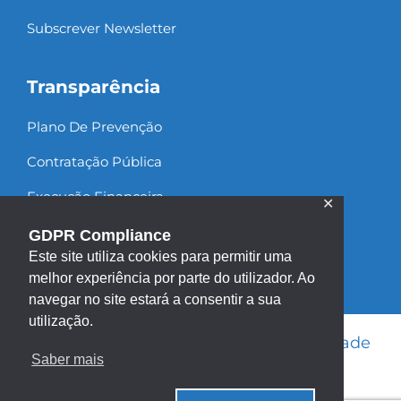
Subscrever Newsletter
Transparência
Plano De Prevenção
Contratação Pública
Execução Financeira
✕
Recursos Humanos
GDPR Compliance
Este site utiliza cookies para permitir uma
melhor experiência por parte do utilizador. Ao
navegar no site estará a consentir a sua
utilização.
Informação Legal
|
Política de Privacidade
Saber mais
|
Política de Cookies
|
Mapa do site