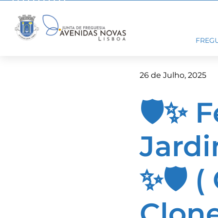
Skip
to
content
FREGU
26 de Julho, 2025
🛡️✨ 
Jard
✨🛡️ (
Clone