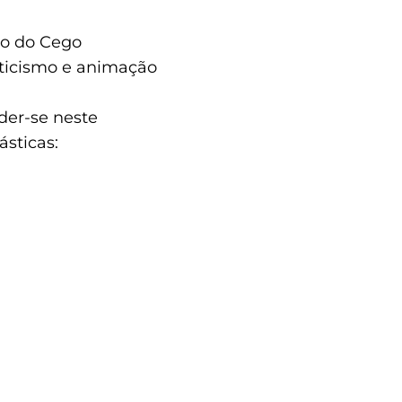
co do Cego
sticismo e animação
rder-se neste
ásticas: