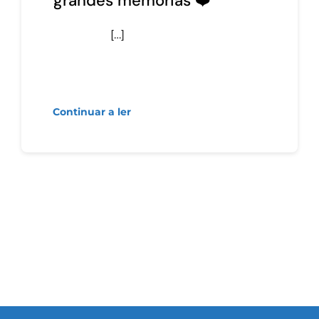
grandes memórias ❤️
[…]
Continuar a ler