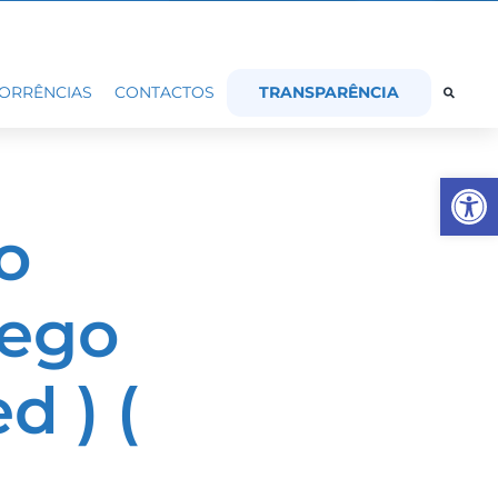
TRANSPARÊNCIA
ORRÊNCIAS
CONTACTOS
Op
o
Cego
d ) (