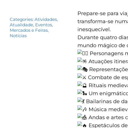
Prepare-se para via
Categories:
Atividades
,
transforma-se numa
Atualidade
,
Eventos
,
inesquecível.
Mercados e Feiras
,
Notícias
Durante quatro dias
mundo mágico de cav
Personagens m
Atuações itiner
Representações 
Combate de es
Rituais mediev
Um enigmático 
Bailarinas de da
Música medieva
Andas e artes c
Espetáculos de