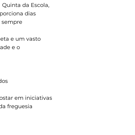
 Quinta da Escola,
oporciona dias
a, sempre
leta e um vasto
ade e o
dos
star em iniciativas
da freguesia