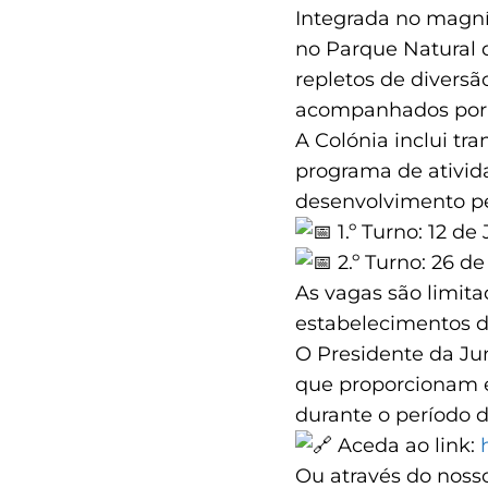
Integrada no magní
no Parque Natural d
repletos de diversã
acompanhados por 
A Colónia inclui tr
programa de ativid
desenvolvimento pe
1.º Turno: 12 de
2.º Turno: 26 de
As vagas são limita
estabelecimentos d
O Presidente da Jun
que proporcionam e
durante o período d
Aceda ao link:
Ou através do nosso