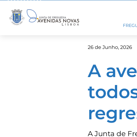
Skip
to
content
FREGU
26 de Junho, 2026
A ave
todo
regre
A Junta de Fr