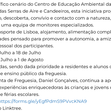
fico cenário do Centro de Educação Ambiental da
as Serras de Aire e Candeeiros, esta iniciativa pr
o, descoberta, convívio e contacto com a naturez
uma equipa de monitores especializados.
ansporte de Lisboa, alojamento, alimentação comp
ades pensado para promover a autonomia, a amiz
ssoal dos participantes.
 Julho a 18 de Julho
 Julho a 1 de Agosto
das, sendo dada prioridade a residentes e alunos 
e ensino público da freguesia.
ta de Freguesia, Daniel Gonçalves, continua a apo
xperiências enriquecedoras às crianças e jovens 
e férias escolares.
https://forms.gle/yEgfPdmS9PVvcKNA9
 Linktree.