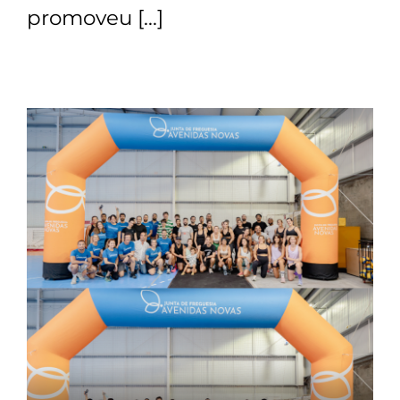
promoveu […]
Contactos
TRANSPARÊNCIA