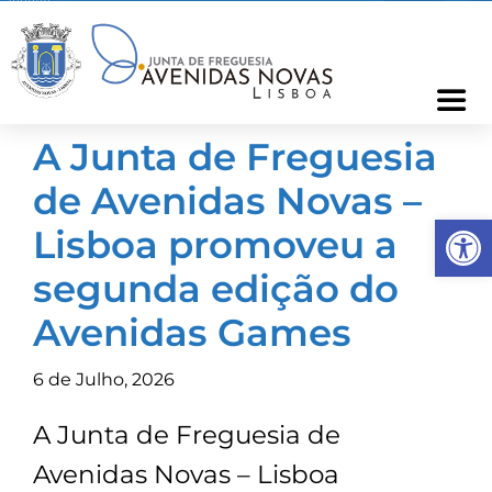
Skip
to
content
Togg
Navi
A Junta de Freguesia
Freguesia
de Avenidas Novas –
Op
Cartão Freguês
Lisboa promoveu a
segunda edição do
Informações
Avenidas Games
Notícias
6 de Julho, 2026
A Junta de Freguesia de
Ocorrências
Avenidas Novas – Lisboa