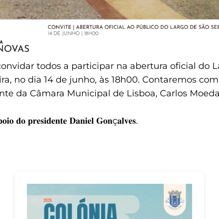
onvidar todos a participar na abertura oficial do 
ira, no dia 14 de junho, às 18h00. Contaremos co
ente da Câmara Municipal de Lisboa, Carlos Moeda
𝐩𝐨𝐢𝐨 𝐝𝐨 𝐩𝐫𝐞𝐬𝐢𝐝𝐞𝐧𝐭𝐞 𝐃𝐚𝐧𝐢𝐞𝐥 𝐆𝐨𝐧ç𝐚𝐥𝐯𝐞𝐬.