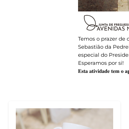
Temos o prazer de c
Sebastião da Pedre
especial do Presid
Esperamos por si!
𝐄𝐬𝐭𝐚 𝐚𝐭𝐢𝐯𝐢𝐝𝐚𝐝𝐞 𝐭𝐞𝐦 𝐨 𝐚