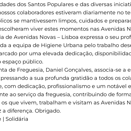
idades dos Santos Populares e das diversas iniciat
s nossos colaboradores estiveram diariamente no t
licos se mantivessem limpos, cuidados e prepara
escolheram viver estes momentos nas Avenidas N
ia de Avenidas Novas – Lisboa expressa o seu pro
da a equipa de Higiene Urbana pelo trabalho des
rcado por uma elevada dedicação, disponibilid
 espaço público.
ta de Freguesia, Daniel Gonçalves, associa-se a e
pressando a sua profunda gratidão a todos os co
, com dedicação, profissionalismo e um notável es
te ao serviço da freguesia, contribuindo de forma
 os que vivem, trabalham e visitam as Avenidas N
z a diferença. Obrigado.
 | Solidária