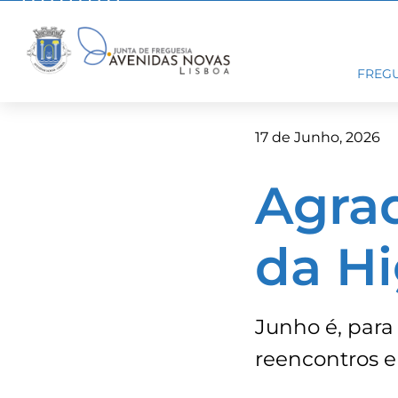
Skip
to
content
FREGU
17 de Junho, 2026
Agra
da H
Junho é, para
reencontros e 