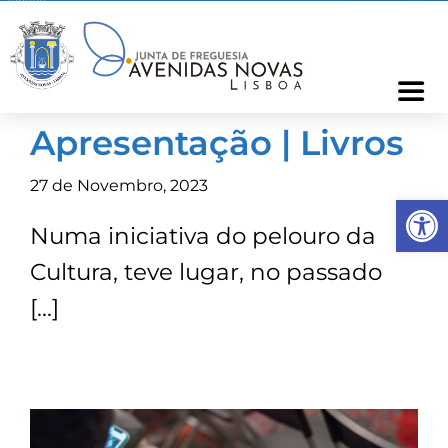
Skip
to
content
Togg
Navi
Apresentação | Livros
Freguesia
27 de Novembro, 2023
Op
Cartão Freguês
Numa iniciativa do pelouro da
Cultura, teve lugar, no passado
Informações
[…]
Notícias
Ocorrências