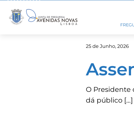
Skip
to
content
FREGU
25 de Junho, 2026
Asse
O Presidente 
dá público […]