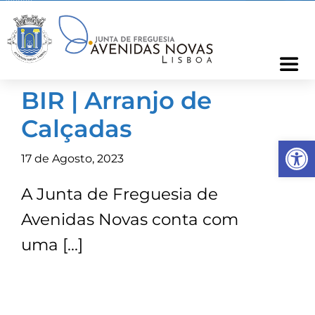
Skip
to
content
Togg
Navi
BIR | Arranjo de
Freguesia
Calçadas
Op
Cartão Freguês
17 de Agosto, 2023
A Junta de Freguesia de
Informações
Avenidas Novas conta com
Notícias
uma […]
Ocorrências