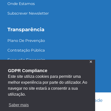
Onde Estamos
Subscrever Newsletter
Transparência
Plano De Prevenção
Contratação Pública
Execução Financeira
✕
Recursos Humanos
GDPR Compliance
Este site utiliza cookies para permitir uma
melhor experiência por parte do utilizador. Ao
navegar no site estará a consentir a sua
utilização.
Informação Legal
|
Política de Privacidade
Saber mais
|
Política de Cookies
|
Mapa do site