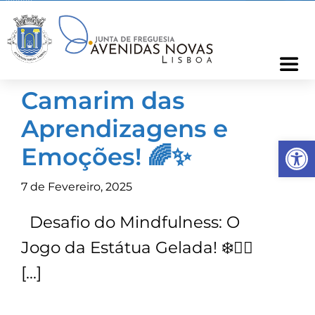
Skip
to
content
Togg
Navi
Camarim das
Freguesia
Aprendizagens e
Op
Cartão Freguês
Emoções! 🌈✨
7 de Fevereiro, 2025
Informações
Desafio do Mindfulness: O
Notícias
Jogo da Estátua Gelada! ❄️🧘‍♂️
[…]
Ocorrências