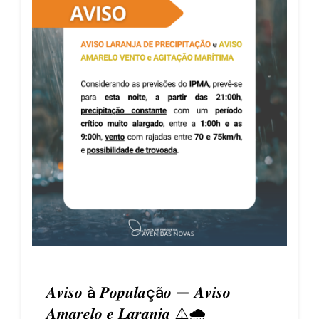
𝑨𝒗𝒊𝒔𝒐 à 𝑷𝒐𝒑𝒖𝒍𝒂çã𝒐 — 𝑨𝒗𝒊𝒔𝒐
𝑨𝒎𝒂𝒓𝒆𝒍𝒐 𝒆 𝑳𝒂𝒓𝒂𝒏𝒋𝒂 ⚠️🌧️