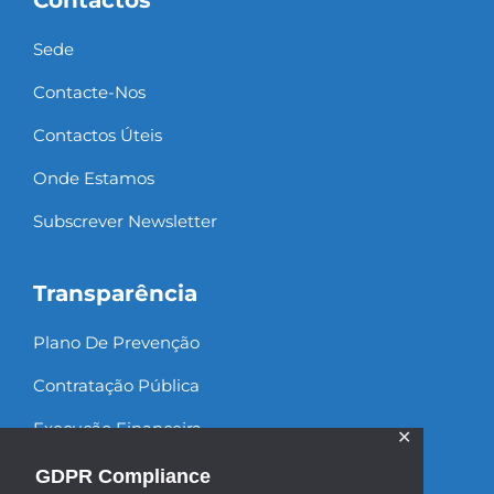
Contactos
Sede
Contacte-Nos
Contactos Úteis
Onde Estamos
Subscrever Newsletter
Transparência
Plano De Prevenção
Contratação Pública
Execução Financeira
✕
Recursos Humanos
GDPR Compliance