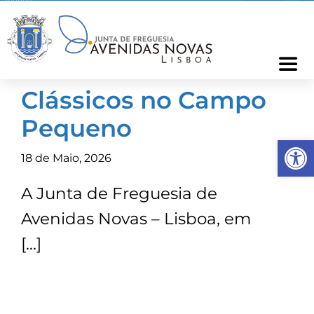
Skip
to
content
Togg
Navi
Clássicos no Campo
Freguesia
Pequeno
Op
Cartão Freguês
18 de Maio, 2026
A Junta de Freguesia de
Informações
Avenidas Novas – Lisboa, em
Notícias
[…]
Ocorrências