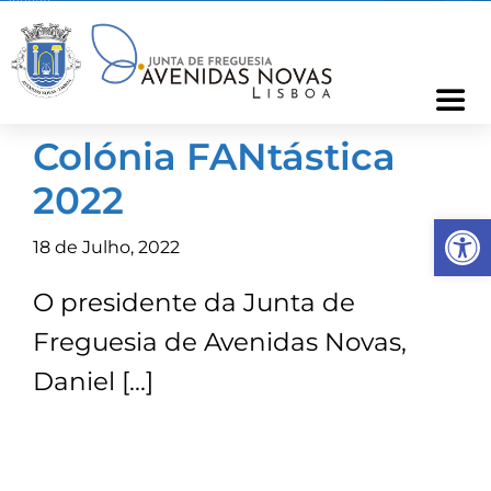
Skip
to
content
Togg
Navi
Colónia FANtástica
Freguesia
2022
Op
Cartão Freguês
18 de Julho, 2022
O presidente da Junta de
Informações
Freguesia de Avenidas Novas,
Notícias
Daniel […]
Ocorrências