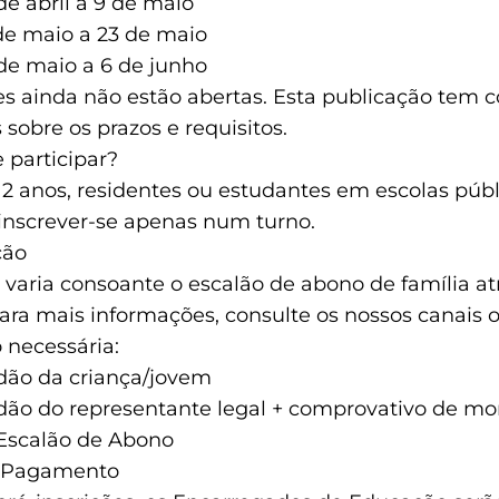
de abril a 9 de maio
de maio a 23 de maio
de maio a 6 de junho
es ainda não estão abertas. Esta publicação tem 
 sobre os prazos e requisitos.
participar?
12 anos, residentes ou estudantes em escolas públ
inscrever-se apenas num turno.
ção
o varia consoante o escalão de abono de família at
ara mais informações, consulte os nossos canais of
necessária:
dão da criança/jovem
dão do representante legal + comprovativo de mo
Escalão de Abono
 Pagamento