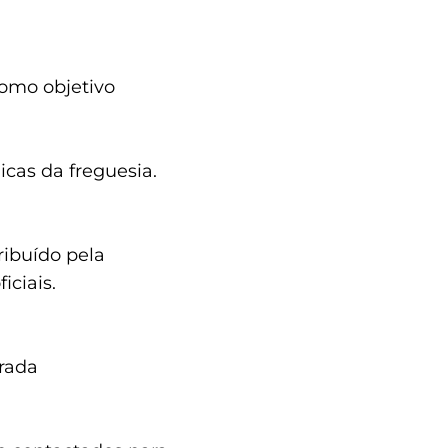
como objetivo
icas da freguesia.
ribuído pela
iciais.
rada