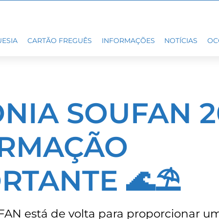
ESIA
CARTÃO FREGUÊS
INFORMAÇÕES
NOTÍCIAS
OC
NIA SOUFAN 20
ORMAÇÃO
RTANTE 🌊⛱️
FAN está de volta para proporcionar u