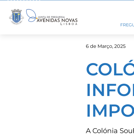
Skip
to
content
FREGU
6 de Março, 2025
COLÓ
INF
IMPO
A Colónia Sou