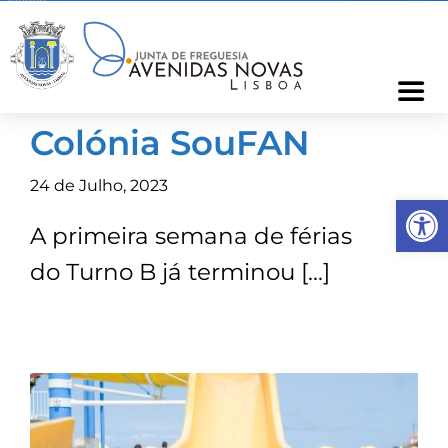
Skip
to
content
Togg
Navi
Colónia SouFAN
Freguesia
24 de Julho, 2023
Op
Cartão Freguês
A primeira semana de férias
do Turno B já terminou […]
Informações
Notícias
Ocorrências