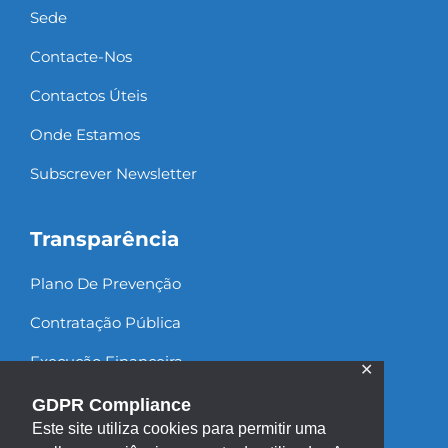
Sede
Contacte-Nos
Contactos Úteis
Onde Estamos
Subscrever Newsletter
Transparência
Plano De Prevenção
Contratação Pública
Execução Financeira
✕
Recursos Humanos
GDPR Compliance
Este site utiliza cookies para permitir uma