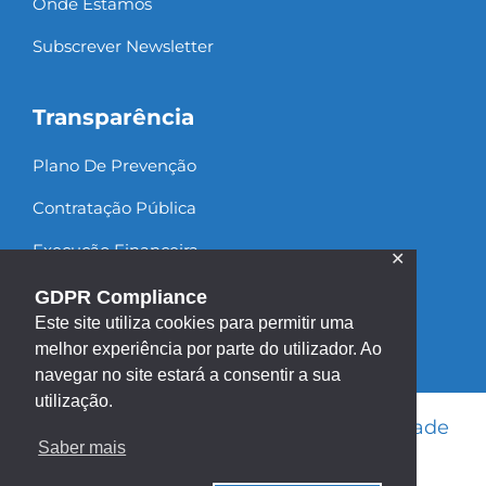
Onde Estamos
Subscrever Newsletter
Transparência
Plano De Prevenção
Contratação Pública
Execução Financeira
✕
Recursos Humanos
GDPR Compliance
Este site utiliza cookies para permitir uma
melhor experiência por parte do utilizador. Ao
navegar no site estará a consentir a sua
utilização.
Informação Legal
|
Política de Privacidade
Saber mais
|
Política de Cookies
|
Mapa do site