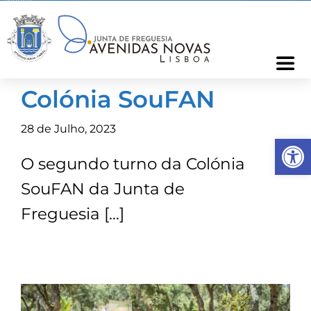
Skip
to
content
Togg
Navi
Colónia SouFAN
Freguesia
28 de Julho, 2023
Op
Cartão Freguês
O segundo turno da Colónia
SouFAN da Junta de
Informações
Freguesia […]
Notícias
Ocorrências