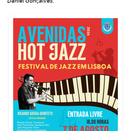
𝘋𝘢𝘯𝘪𝘦𝘭 𝘎𝘰𝘯ç𝘢𝘭𝘷𝘦𝘴.