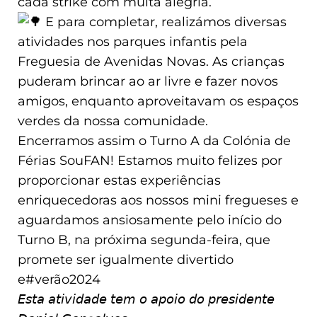
cada strike com muita alegria.
E para completar, realizámos diversas
atividades nos parques infantis pela
Freguesia de Avenidas Novas. As crianças
puderam brincar ao ar livre e fazer novos
amigos, enquanto aproveitavam os espaços
verdes da nossa comunidade.
Encerramos assim o Turno A da Colónia de
Férias SouFAN! Estamos muito felizes por
proporcionar estas experiências
enriquecedoras aos nossos mini fregueses e
aguardamos ansiosamente pelo início do
Turno B, na próxima segunda-feira, que
promete ser igualmente divertido
e#verão2024
𝘌𝘴𝘵𝘢 𝘢𝘵𝘪𝘷𝘪𝘥𝘢𝘥𝘦 𝘵𝘦𝘮 𝘰 𝘢𝘱𝘰𝘪𝘰 𝘥𝘰 𝘱𝘳𝘦𝘴𝘪𝘥𝘦𝘯𝘵𝘦