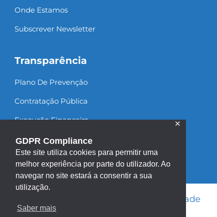
Onde Estamos
Subscrever Newsletter
Transparência
Plano De Prevenção
Contratação Pública
Execução Financeira
✕
Recursos Humanos
GDPR Compliance
Este site utiliza cookies para permitir uma
melhor experiência por parte do utilizador. Ao
navegar no site estará a consentir a sua
utilização.
Informação Legal
|
Política de Privacidade
Saber mais
|
Política de Cookies
|
Mapa do site