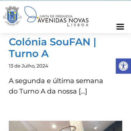
Skip
to
content
Togg
Navi
Colónia SouFAN |
Freguesia
Turno A
Op
Cartão Freguês
13 de Julho, 2024
A segunda e última semana
Informações
do Turno A da nossa […]
Notícias
Ocorrências