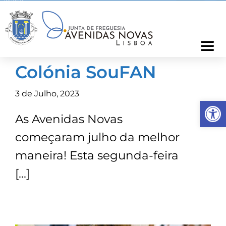
Skip
to
content
Togg
Navi
Colónia SouFAN
Freguesia
3 de Julho, 2023
Op
Cartão Freguês
As Avenidas Novas
começaram julho da melhor
Informações
maneira! Esta segunda-feira
[…]
Notícias
Ocorrências