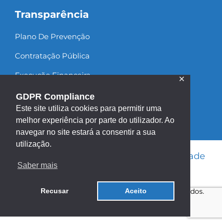
Transparência
Plano De Prevenção
Contratação Pública
Execução Financeira
✕
Recursos Humanos
GDPR Compliance
Este site utiliza cookies para permitir uma
melhor experiência por parte do utilizador. Ao
navegar no site estará a consentir a sua
utilização.
Informação Legal
|
Política de Privacidade
Saber mais
|
Política de Cookies
|
Mapa do site
Copyright ©2013 - 2026 | Todos os direitos reservados.
Recusar
Aceito