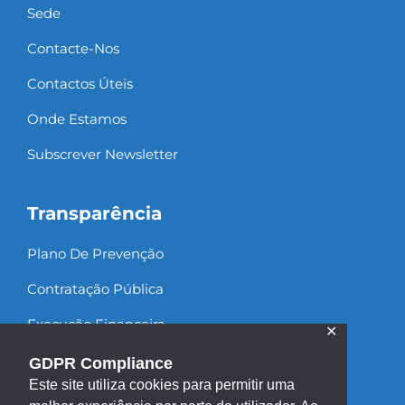
Sede
Contacte-Nos
Contactos Úteis
Onde Estamos
Subscrever Newsletter
Transparência
Plano De Prevenção
Contratação Pública
Execução Financeira
✕
Recursos Humanos
GDPR Compliance
Este site utiliza cookies para permitir uma