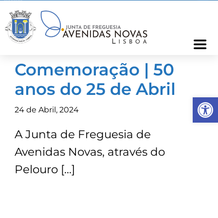
Skip
to
content
Togg
Navi
Comemoração | 50
Freguesia
anos do 25 de Abril
Op
Cartão Freguês
24 de Abril, 2024
A Junta de Freguesia de
Informações
Avenidas Novas, através do
Notícias
Pelouro […]
Ocorrências