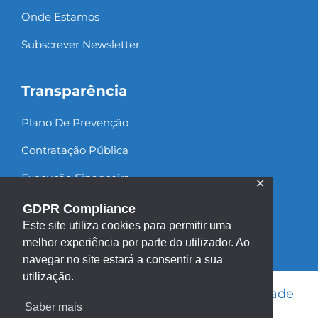
Onde Estamos
Subscrever Newsletter
Transparência
Plano De Prevenção
Contratação Pública
Execução Financeira
✕
Recursos Humanos
GDPR Compliance
Este site utiliza cookies para permitir uma
melhor experiência por parte do utilizador. Ao
navegar no site estará a consentir a sua
utilização.
Informação Legal
|
Política de Privacidade
Saber mais
|
Política de Cookies
|
Mapa do site