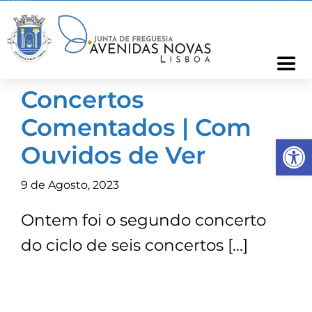
Skip
to
content
Togg
Navi
Concertos
Freguesia
Comentados | Com
Op
Cartão Freguês
Ouvidos de Ver
9 de Agosto, 2023
Informações
Ontem foi o segundo concerto
Notícias
do ciclo de seis concertos […]
Ocorrências