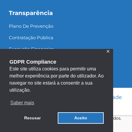
Transparência
Plano De Prevenção
Contratação Pública
Execução Financeira
✕
Recursos Humanos
GDPR Compliance
Este site utiliza cookies para permitir uma
melhor experiência por parte do utilizador. Ao
navegar no site estará a consentir a sua
utilização.
Informação Legal
|
Política de Privacidade
Saber mais
|
Política de Cookies
|
Mapa do site
Copyright ©2013 - 2026 | Todos os direitos reservados.
Recusar
Aceito