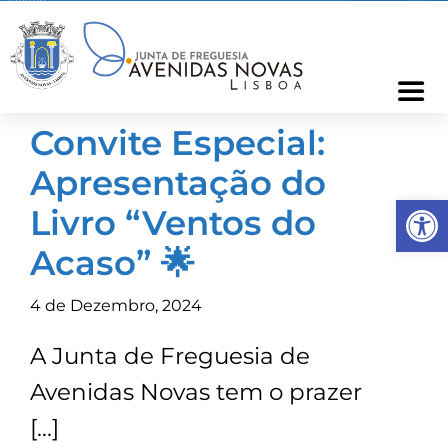
Skip
to
content
Togg
Navi
Convite Especial:
Freguesia
Apresentação do
Op
Cartão Freguês
Livro “Ventos do
Acaso” 🌟
Informações
4 de Dezembro, 2024
Notícias
A Junta de Freguesia de
Avenidas Novas tem o prazer
Ocorrências
[…]