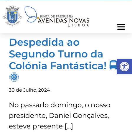
Skip
to
content
Togg
Navi
Despedida ao
Freguesia
Segundo Turno da
Op
Cartão Freguês
Colónia Fantástica! 🚍
🌞
Informações
30 de Julho, 2024
Notícias
No passado domingo, o nosso
presidente, Daniel Gonçalves,
Ocorrências
esteve presente […]