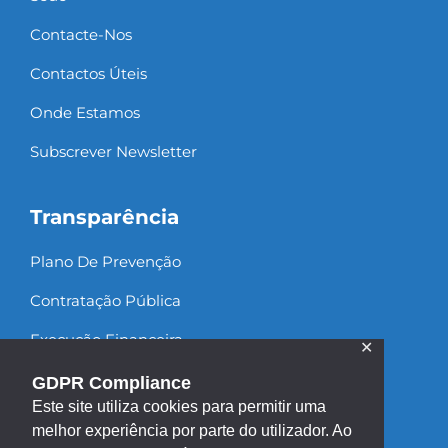
Contacte-Nos
Contactos Úteis
Onde Estamos
Subscrever Newsletter
Transparência
Plano De Prevenção
Contratação Pública
Execução Financeira
✕
Recursos Humanos
GDPR Compliance
Este site utiliza cookies para permitir uma
melhor experiência por parte do utilizador. Ao