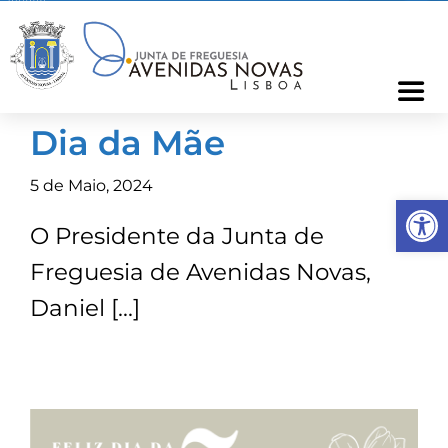
Skip
to
content
Togg
Navi
Dia da Mãe
Freguesia
5 de Maio, 2024
Op
Cartão Freguês
O Presidente da Junta de
Freguesia de Avenidas Novas,
Informações
Daniel […]
Notícias
Ocorrências