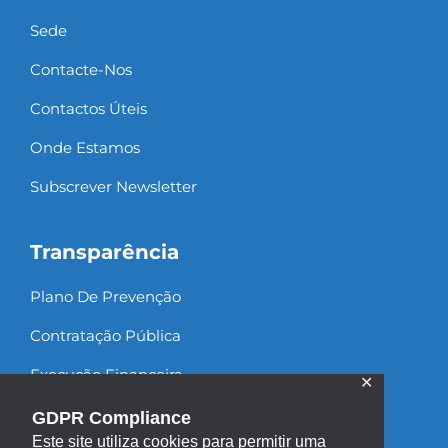
Sede
Contacte-Nos
Contactos Úteis
Onde Estamos
Subscrever Newsletter
Transparência
Plano De Prevenção
Contratação Pública
Execução Financeira
✕
Recursos Humanos
GDPR Compliance
Este site utiliza cookies para permitir uma