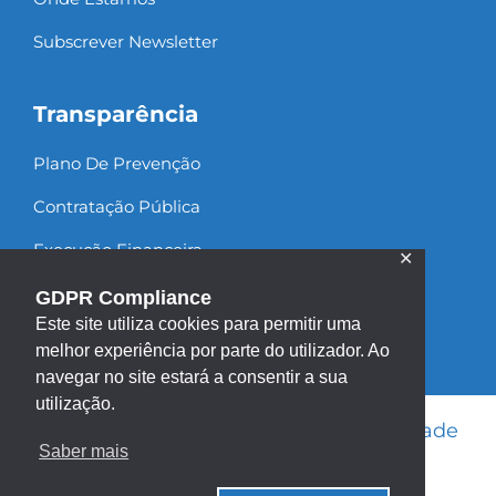
Subscrever Newsletter
Transparência
Plano De Prevenção
Contratação Pública
Execução Financeira
✕
Recursos Humanos
GDPR Compliance
Este site utiliza cookies para permitir uma
melhor experiência por parte do utilizador. Ao
navegar no site estará a consentir a sua
utilização.
Informação Legal
|
Política de Privacidade
Saber mais
|
Política de Cookies
|
Mapa do site