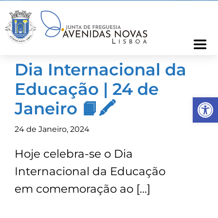
Skip
to
content
Togg
Navi
Dia Internacional da
Freguesia
Educação | 24 de
Op
Cartão Freguês
Janeiro 📙🖍
24 de Janeiro, 2024
Informações
Hoje celebra-se o Dia
Notícias
Internacional da Educação
em comemoração ao […]
Ocorrências