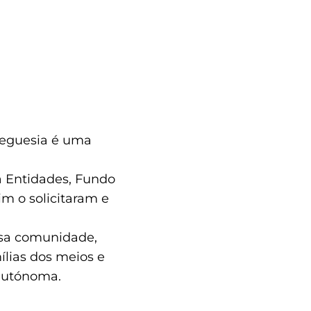
freguesia é uma
a Entidades, Fundo
im o solicitaram e
ssa comunidade,
ílias dos meios e
 autónoma.