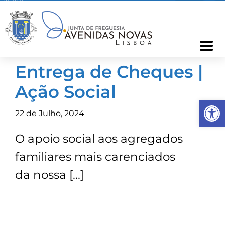
Skip
to
content
Togg
Navi
Entrega de Cheques |
Freguesia
Ação Social
Op
Cartão Freguês
22 de Julho, 2024
O apoio social aos agregados
Informações
familiares mais carenciados
Notícias
da nossa […]
Ocorrências