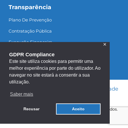
Transparência
Plano De Prevenção
Contratação Pública
Execução Financeira
✕
Recursos Humanos
GDPR Compliance
Este site utiliza cookies para permitir uma
melhor experiência por parte do utilizador. Ao
navegar no site estará a consentir a sua
utilização.
Informação Legal
|
Política de Privacidade
Saber mais
|
Política de Cookies
|
Mapa do site
Copyright ©2013 - 2026 | Todos os direitos reservados.
Recusar
Aceito