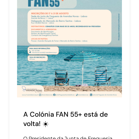
A Colónia FAN 55+ está de
volta! ☀️
O Presidente da Junta de Freguesia