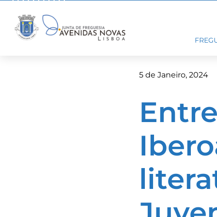
Skip
to
content
FREGU
5 de Janeiro, 2024
Entre
Iber
litera
Juven