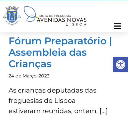
Skip
to
content
Togg
Navi
Fórum Preparatório |
Freguesia
Assembleia das
Op
Cartão Freguês
Crianças
24 de Março, 2023
Informações
As crianças deputadas das
Notícias
freguesias de Lisboa
estiveram reunidas, ontem, […]
Ocorrências