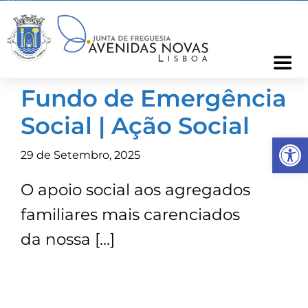
Skip
to
content
Togg
Navi
Fundo de Emergência
Freguesia
Social | Ação Social
Op
Cartão Freguês
29 de Setembro, 2025
O apoio social aos agregados
Informações
familiares mais carenciados
Notícias
da nossa […]
Ocorrências