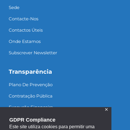
Sede
Contacte-Nos
Contactos Úteis
Onde Estamos
Subscrever Newsletter
Transparência
Plano De Prevenção
Contratação Pública
Execução Financeira
✕
Recursos Humanos
GDPR Compliance
Este site utiliza cookies para permitir uma