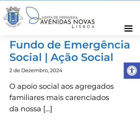
Skip
to
content
Togg
Navi
Fundo de Emergência
Freguesia
Social | Ação Social
Op
Cartão Freguês
2 de Dezembro, 2024
O apoio social aos agregados
Informações
familiares mais carenciados
Notícias
da nossa […]
Ocorrências