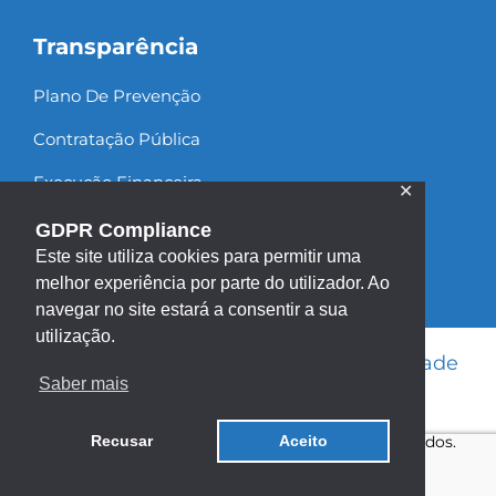
Transparência
Plano De Prevenção
Contratação Pública
Execução Financeira
✕
Recursos Humanos
GDPR Compliance
Este site utiliza cookies para permitir uma
melhor experiência por parte do utilizador. Ao
navegar no site estará a consentir a sua
utilização.
Informação Legal
|
Política de Privacidade
Saber mais
|
Política de Cookies
|
Mapa do site
Copyright ©2013 - 2026 | Todos os direitos reservados.
Recusar
Aceito